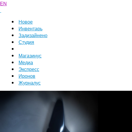
EN
Новое
Инвентарь
Задизайнено
Студия
Магазинус
Медиа
Экспресс
Иронов
Журналус