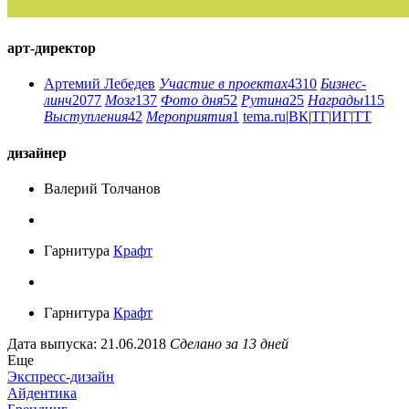
арт-директор
Артемий Лебедев
Участие в проектах
4310
Бизнес-
линч
2077
Мозг
137
Фото дня
52
Рутина
25
Награды
115
Выступления
42
Мероприятия
1
tema.ru
|
ВК
|
ТГ
|
ИГ
|
ТТ
дизайнер
Валерий Толчанов
Гарнитура
Крафт
Гарнитура
Крафт
Дата выпуска: 21.06.2018
Сделано за 13 дней
Еще
Экспресс-дизайн
Айдентика