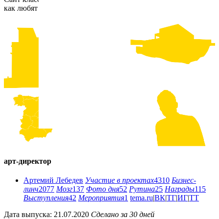
как любят посетители с деньгами.
арт-директор
Артемий Лебедев
Участие в проектах
4310
Бизнес-
линч
2077
Мозг
137
Фото дня
52
Рутина
25
Награды
115
Выступления
42
Мероприятия
1
tema.ru
|
ВК
|
ТГ
|
ИГ
|
ТТ
Дата выпуска: 21.07.2020
Сделано за 30 дней