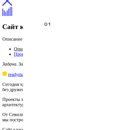
Сайт компании «Сапро»
Описание
Описание
Процесс
Задача.
Задизайнить сайт.
readymag.com/artlebedev/sapro
Сегодня хрен построишь дом в Испании
без дружеской строительной компании!
Проекты зданий от большого и до малого —
архитектурное бюро Романа Чалого!
От Севильи до Гранады
мы построим так, как надо!
Сайт классный, сделан в черно-желтой гамме,