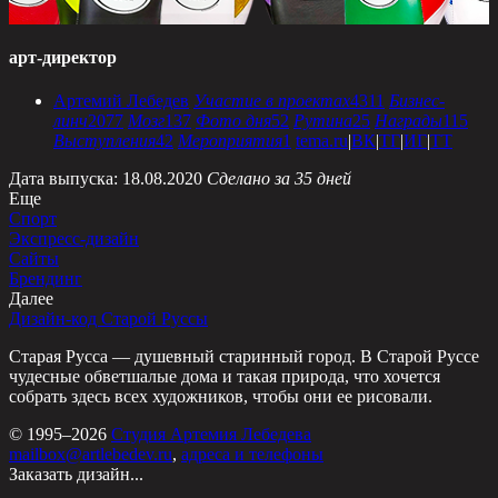
арт-директор
Артемий Лебедев
Участие в проектах
4311
Бизнес-
линч
2077
Мозг
137
Фото дня
52
Рутина
25
Награды
115
Выступления
42
Мероприятия
1
tema.ru
|
ВК
|
ТГ
|
ИГ
|
ТТ
Дата выпуска: 18.08.2020
Сделано за 35 дней
Еще
Спорт
Экспресс-дизайн
Сайты
Брендинг
Далее
Дизайн-код Старой Руссы
Старая Русса — душевный старинный город. В Старой Руссе
чудесные обветшалые дома и такая природа, что хочется
собрать здесь всех художников, чтобы они ее рисовали.
© 1995–2026
Студия Артемия Лебедева
mailbox@artlebedev.ru
,
адреса и телефоны
Заказать дизайн...