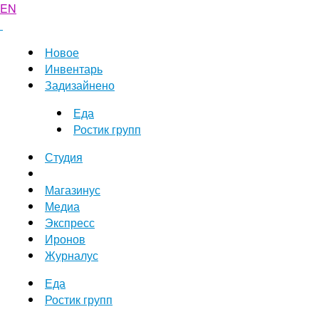
EN
Новое
Инвентарь
Задизайнено
Еда
Ростик групп
Студия
Магазинус
Медиа
Экспресс
Иронов
Журналус
Еда
Ростик групп