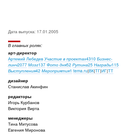
Дата выпуска: 17.01.2005
В главных ролях:
арт-директор
Артемий Лебедев
4310
Участие в проектах
Бизнес-
2077
137
52
25
115
линч
Мозг
Фото дня
Рутина
Награды
42
1
tema.ru
|
ВК
|
ТГ
|
ИГ
|
ТТ
Выступления
Мероприятия
дизайнер
Станислав Акинфин
редакторы
Игорь Курбанов
Виктория Вирта
менеджеры
Тина Митусова
Евгения Миронова