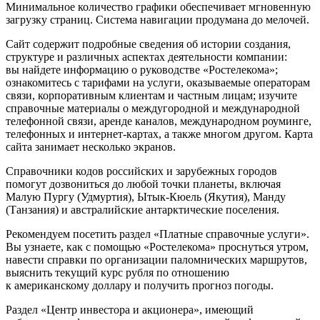
Минимальное количество графики обеспечивает мгновенную
загрузку страниц. Система навигации продумана до мелочей.
Сайт содержит подробные сведения об истории создания,
структуре и различных аспектах деятельности компании:
вы найдете информацию о руководстве «Ростелекома»;
ознакомитесь с тарифами на услуги, оказываемые операторам
связи, корпоративным клиентам и частным лицам; изучите
справочные материалы о междугородной и международной
телефонной связи, аренде каналов, международном роуминге,
телефонных и интернет-картах, а также многом другом. Карта
сайта занимает несколько экранов.
Справочники кодов российских и зарубежных городов
помогут дозвониться до любой точки планеты, включая
Малую Пургу (Удмуртия), Ытык-Кюель (Якутия), Манду
(Танзания) и австралийские антарктические поселения.
Рекомендуем посетить раздел «Платные справочные услуги».
Вы узнаете, как с помощью «Ростелекома» проснуться утром,
навести справки по организации паломнических маршрутов,
выяснить текущий курс рубля по отношению
к американскому доллару и получить прогноз погоды.
Раздел «Центр инвестора и акционера», имеющий