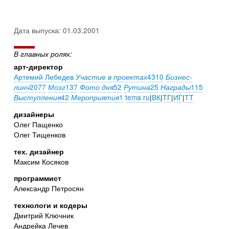
Дата выпуска: 01.03.2001
В главных ролях:
арт-директор
Артемий Лебедев
4310
Участие в проектах
Бизнес-
2077
137
52
25
115
линч
Мозг
Фото дня
Рутина
Награды
42
1
tema.ru
|
ВК
|
ТГ
|
ИГ
|
ТТ
Выступления
Мероприятия
дизайнеры
Олег Пащенко
Олег Тищенков
тех. дизайнер
Максим Косяков
программист
Александр Петросян
технологи и кодеры
Дмитрий Ключник
Андрейка Лечев