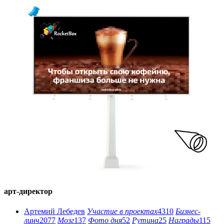
арт-директор
Артемий Лебедев
Участие в проектах
4310
Бизнес-
линч
2077
Мозг
137
Фото дня
52
Рутина
25
Награды
115