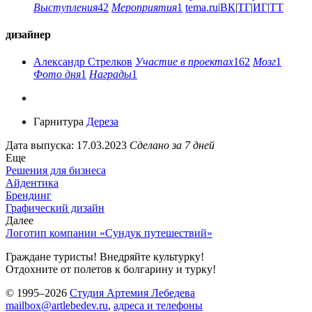
Выступления
42
Мероприятия
1
tema.ru
|
ВК
|
ТГ
|
ИГ
|
ТТ
дизайнер
Александр Стрелков
Участие в проектах
162
Мозг
1
Фото дня
1
Награды
1
Гарнитура
Дереза
Дата выпуска: 17.03.2023
Сделано за 7 дней
Еще
Решения для бизнеса
Айдентика
Брендинг
Графический дизайн
Далее
Логотип компании «Сундук путешествий»
Граждане туристы! Внедряйте культурку!
Отдохните от полетов к болгарину и турку!
© 1995–2026
Студия Артемия Лебедева
mailbox@artlebedev.ru
,
адреса и телефоны