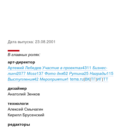
Дата выпуска: 23.08.2001
В главных ролях:
арт-директор
Артемий Лебедев
4311
Участие в проектах
Бизнес-
2077
137
52
25
115
линч
Мозг
Фото дня
Рутина
Награды
42
1
tema.ru
|
ВК
|
ТГ
|
ИГ
|
ТТ
Выступления
Мероприятия
дизайнер
Анатолий Зенков
технологи
Алексей Смычагин
Кирилл Брусенский
редакторы