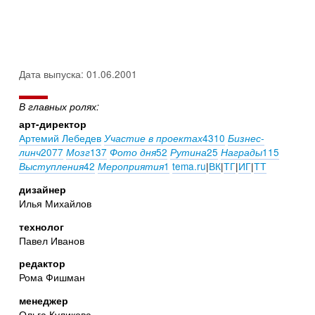
Дата выпуска: 01.06.2001
В главных ролях:
арт-директор
Артемий Лебедев
4310
Участие в проектах
Бизнес-
2077
137
52
25
115
линч
Мозг
Фото дня
Рутина
Награды
42
1
tema.ru
|
ВК
|
ТГ
|
ИГ
|
ТТ
Выступления
Мероприятия
дизайнер
Илья Михайлов
технолог
Павел Иванов
редактор
Рома Фишман
менеджер
Ольга Куликова