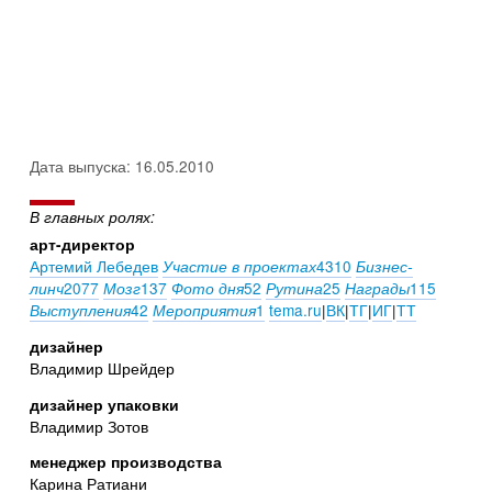
Дата выпуска: 16.05.2010
В главных ролях:
арт-директор
Артемий Лебедев
4310
Участие в проектах
Бизнес-
2077
137
52
25
115
линч
Мозг
Фото дня
Рутина
Награды
42
1
tema.ru
|
ВК
|
ТГ
|
ИГ
|
ТТ
Выступления
Мероприятия
дизайнер
Владимир Шрейдер
дизайнер упаковки
Владимир Зотов
менеджер производства
Карина Ратиани