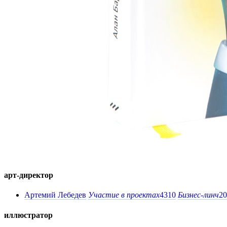
арт-директор
Артемий Лебедев
Участие в проектах
4310
Бизнес-линч
20
иллюстратор