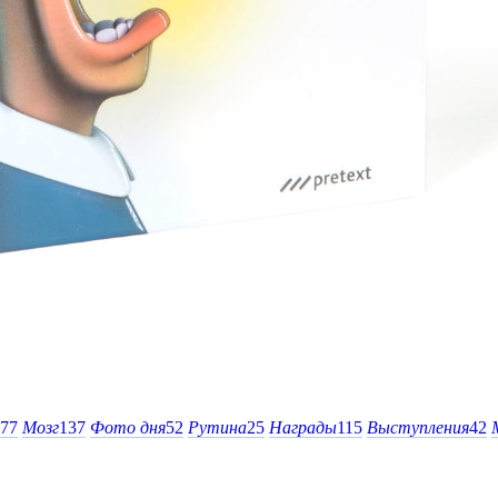
77
Мозг
137
Фото дня
52
Рутина
25
Награды
115
Выступления
42