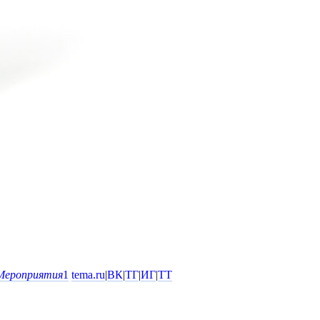
Мероприятия
1
tema.ru
|
ВК
|
ТГ
|
ИГ
|
ТТ