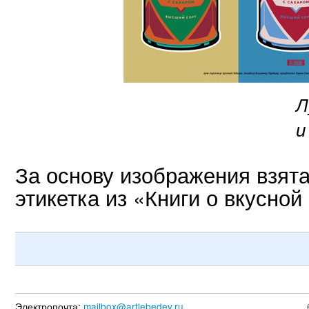
Л
и
За основу изображения взята
этикетка из «Книги о вкусной
Электропочта:
mailbox@artlebedev.ru