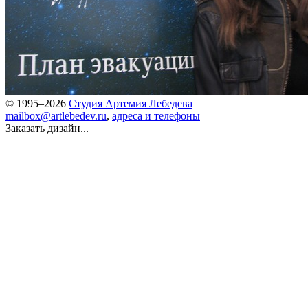
© 1995–2026
Студия Артемия Лебедева
mailbox@artlebedev.ru
,
адреса и телефоны
Заказать дизайн...