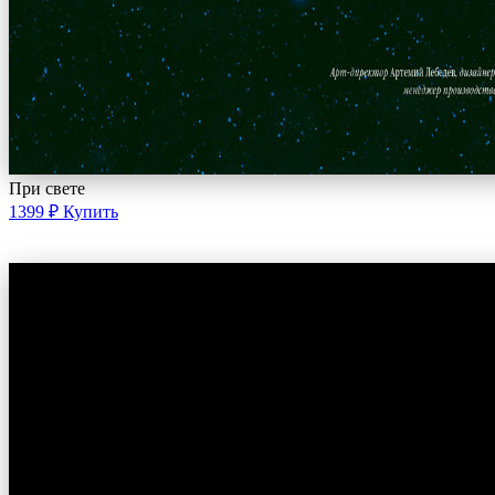
При свете
1399 ₽
Купить