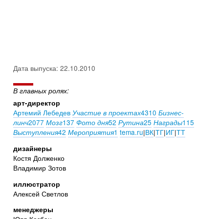
Дата выпуска: 22.10.2010
В главных ролях:
арт-директор
Артемий Лебедев
4310
Участие в проектах
Бизнес-
2077
137
52
25
115
линч
Мозг
Фото дня
Рутина
Награды
42
1
tema.ru
|
ВК
|
ТГ
|
ИГ
|
ТТ
Выступления
Мероприятия
дизайнеры
Костя Долженко
Владимир Зотов
иллюстратор
Алексей Светлов
менеджеры