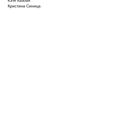
Юля Казбан
Кристина Синица