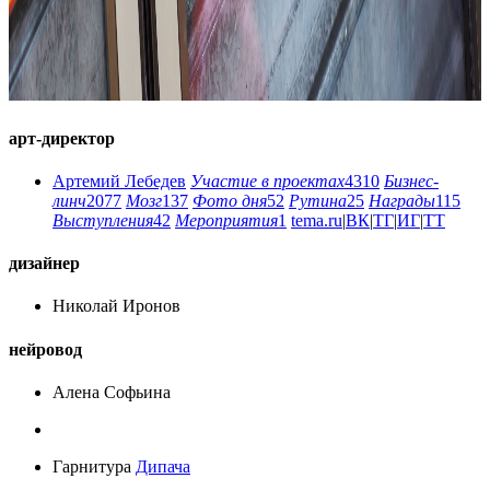
арт-директор
Артемий Лебедев
Участие в проектах
4310
Бизнес-
линч
2077
Мозг
137
Фото дня
52
Рутина
25
Награды
115
Выступления
42
Мероприятия
1
tema.ru
|
ВК
|
ТГ
|
ИГ
|
ТТ
дизайнер
Николай Иронов
нейровод
Алена Софьина
Гарнитура
Дипача