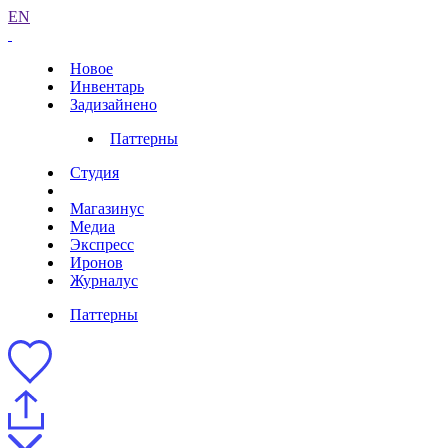
EN
Новое
Инвентарь
Задизайнено
Паттерны
Студия
Магазинус
Медиа
Экспресс
Иронов
Журналус
Паттерны