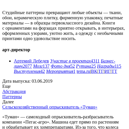
Студийные паттерны превращают любые объекты — ткани,
обои, керамическую плитку, фирменную упаковку, печатные
материалы — в образцы первоклассного дизайна. Книги
с орнаментами на форзацах приятно открывать, в интерьерах,
оформленных узорами, уютно жить, а одежду с необычными
принтами одно удовольствие носить.
арт-директор
Артемий Лебедев
Участие в проектах
4311
Бизнес-
линч
2077
Мозг
137
Фото дня
52
Рутина
25
Награды
115
Выступления
42
Мероприятия
1
tema.ru
|
ВК
|
ТГ
|
ИГ
|
ТТ
Дата выпуска: 03.06.2019
Еще
Абстракция
Паттерны
Далее
Сельскохозяйственный опрыскиватель «Туман»
«Туман» — самоходный опрыскиватель-разбрасыватель
компании «Пегас-агро». Машина едет прямо по растениям
и обрабатывает их химпрепаратами. Из-за того, что колеса