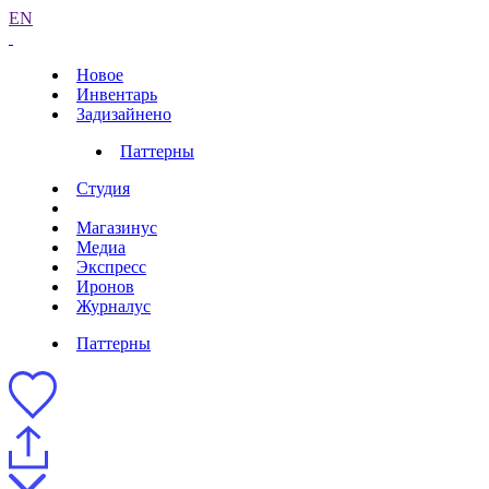
EN
Новое
Инвентарь
Задизайнено
Паттерны
Студия
Магазинус
Медиа
Экспресс
Иронов
Журналус
Паттерны