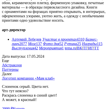
обои, керамическую плитку, фирменную упаковку, печатные
материалы — в образцы первоклассного дизайна. Книги
с орнаментами на форзацах приятно открывать, в интерьерах,
оформленных узорами, уютно жить, а одежду с необычными
принтами одно удовольствие носить.
арт-директор
Артемий Лебедев
Участие в проектах
4310
Бизнес-
линч
2077
Мозг
137
Фото дня
52
Рутина
25
Награды
115
Выступления
42
Мероприятия
1
tema.ru
|
ВК
|
ТГ
|
ИГ
|
ТТ
Дата выпуска: 17.05.2024
Еще
Абстракция
Паттерны
Далее
Логотип компании «Мам клаб»
Слоненок серый. Цвета нет.
Что тут неясно?
Раскрась слоненка в синий цвет!
А может, в красный!
2999 ₽
Купить