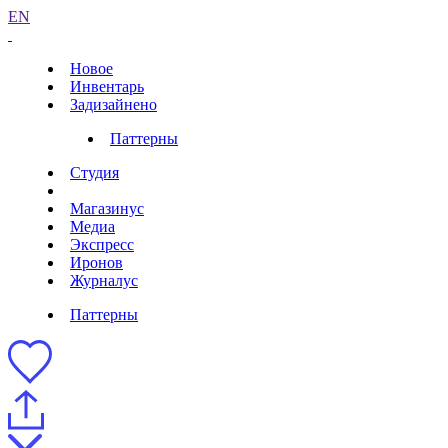
EN
Новое
Инвентарь
Задизайнено
Паттерны
Студия
Магазинус
Медиа
Экспресс
Иронов
Журналус
Паттерны