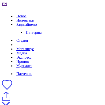
EN
Новое
Инвентарь
Задизайнено
Паттерны
Студия
Магазинус
Медиа
Экспресс
Иронов
Журналус
Паттерны