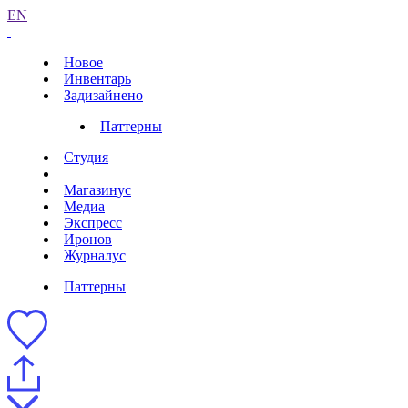
EN
Новое
Инвентарь
Задизайнено
Паттерны
Студия
Магазинус
Медиа
Экспресс
Иронов
Журналус
Паттерны