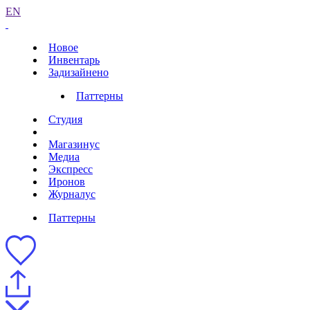
EN
Новое
Инвентарь
Задизайнено
Паттерны
Студия
Магазинус
Медиа
Экспресс
Иронов
Журналус
Паттерны