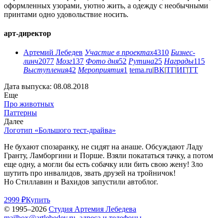
оформленных узорами, уютно жить, а одежду с необычными
принтами одно удовольствие носить.
арт-директор
Артемий Лебедев
Участие в проектах
4310
Бизнес-
линч
2077
Мозг
137
Фото дня
52
Рутина
25
Награды
115
Выступления
42
Мероприятия
1
tema.ru
|
ВК
|
ТГ
|
ИГ
|
ТТ
Дата выпуска: 08.08.2018
Еще
Про животных
Паттерны
Далее
Логотип «Большого тест-драйва»
Не бухают спозаранку, не сидят на анаше. Обсуждают Ладу
Гранту, Ламборгини и Порше. Взяли покататься тачку, а потом
еще одну, а могли бы есть собачку или бить свою жену! Зло
шутить про инвалидов, звать друзей на тройничок!
Но Стиллавин и Вахидов запустили автоблог.
2999 ₽
Купить
© 1995–2026
Студия Артемия Лебедева
mailbox@artlebedev.ru
,
адреса и телефоны