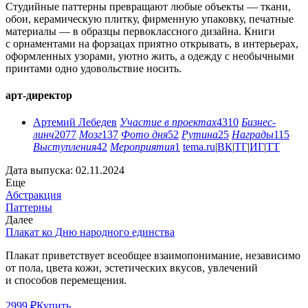
Студийные паттерны превращают любые объекты — ткани,
обои, керамическую плитку, фирменную упаковку, печатные
материалы — в образцы первоклассного дизайна. Книги
с орнаментами на форзацах приятно открывать, в интерьерах,
оформленных узорами, уютно жить, а одежду с необычными
принтами одно удовольствие носить.
арт-директор
Артемий Лебедев
Участие в проектах
4310
Бизнес-
линч
2077
Мозг
137
Фото дня
52
Рутина
25
Награды
115
Выступления
42
Мероприятия
1
tema.ru
|
ВК
|
ТГ
|
ИГ
|
ТТ
Дата выпуска: 02.11.2024
Еще
Абстракция
Паттерны
Далее
Плакат ко Дню народного единства
Плакат приветствует всеобщее взаимопонимание, независимо
от пола, цвета кожи, эстетических вкусов, увлечений
и способов перемещения.
2999 ₽
Купить