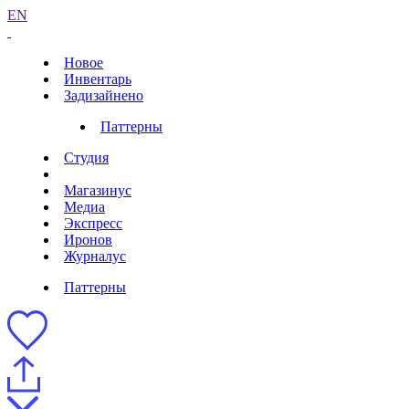
EN
Новое
Инвентарь
Задизайнено
Паттерны
Студия
Магазинус
Медиа
Экспресс
Иронов
Журналус
Паттерны