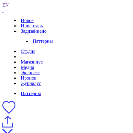
EN
Новое
Инвентарь
Задизайнено
Паттерны
Студия
Магазинус
Медиа
Экспресс
Иронов
Журналус
Паттерны