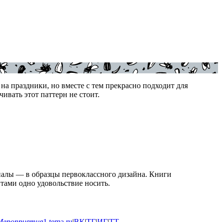
а праздники, но вместе с тем прекрасно подходит для
ивать этот паттерн не стоит.
алы — в образцы первоклассного дизайна. Книги
тами одно удовольствие носить.
Мероприятия
1
tema.ru
|
ВК
|
ТГ
|
ИГ
|
ТТ