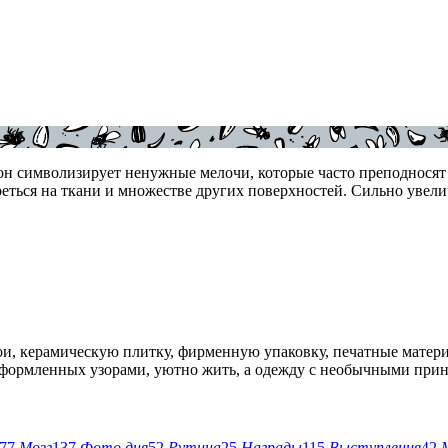
н символизирует ненужные мелочи, которые часто преподносят н
еться на ткани и множестве других поверхностей. Сильно увелич
, керамическую плитку, фирменную упаковку, печатные матери
 оформленных узорами, уютно жить, а одежду с необычными прин
77
Мозг
137
Фото дня
52
Рутина
25
Награды
115
Выступления
42