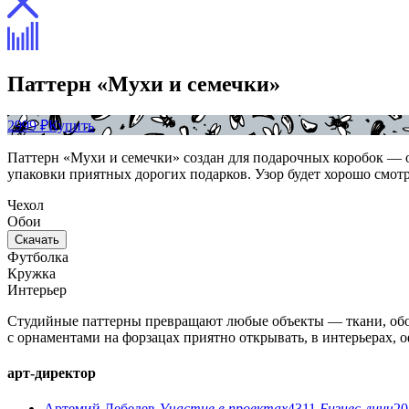
Паттерн «Мухи и семечки»
2999 ₽
Купить
Паттерн «Мухи и семечки» создан для подарочных коробок — о
упаковки приятных дорогих подарков. Узор будет хорошо смотр
Чехол
Обои
Скачать
Футболка
Кружка
Интерьер
Студийные паттерны превращают любые объекты — ткани, обои
с орнаментами на форзацах приятно открывать, в интерьерах,
арт-директор
Артемий Лебедев
Участие в проектах
4311
Бизнес-линч
20