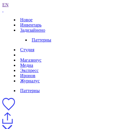
EN
Новое
Инвентарь
Задизайнено
Паттерны
Студия
Магазинус
Медиа
Экспресс
Иронов
Журналус
Паттерны