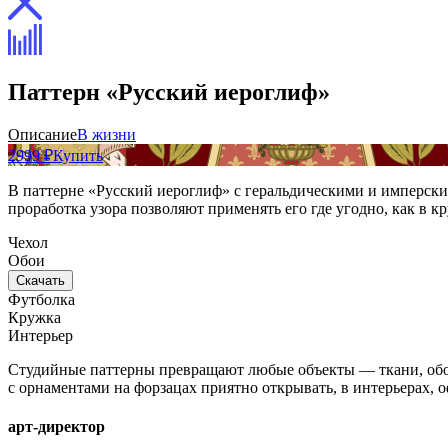
Паттерн «Русский иероглиф»
Описание
В жизни
2999 ₽
Купить
В паттерне «Русский иероглиф» с геральдическими и имперск
проработка узора позволяют применять его где угодно, как в к
Чехол
Обои
Скачать
Футболка
Кружка
Интерьер
Студийные паттерны превращают любые объекты — ткани, обои
с орнаментами на форзацах приятно открывать, в интерьерах,
арт-директор