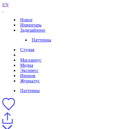
EN
Новое
Инвентарь
Задизайнено
Паттерны
Студия
Магазинус
Медиа
Экспресс
Иронов
Журналус
Паттерны