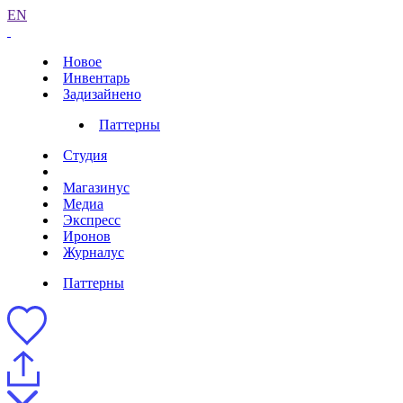
EN
Новое
Инвентарь
Задизайнено
Паттерны
Студия
Магазинус
Медиа
Экспресс
Иронов
Журналус
Паттерны