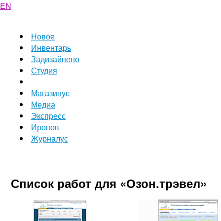
EN
Новое
Инвентарь
Задизайнено
Студия
Магазинус
Медиа
Экспресс
Иронов
Журналус
Список работ для «Озон.трэвел»