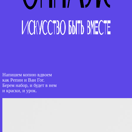
Напишем копию вдвоем
как Репин и Ван Гог.
Берем набор, и будет в нем
и краски, и урок.