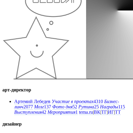
арт-директор
Артемий Лебедев
Участие в проектах
4310
Бизнес-
линч
2077
Мозг
137
Фото дня
52
Рутина
25
Награды
115
Выступления
42
Мероприятия
1
tema.ru
|
ВК
|
ТГ
|
ИГ
|
ТТ
дизайнер