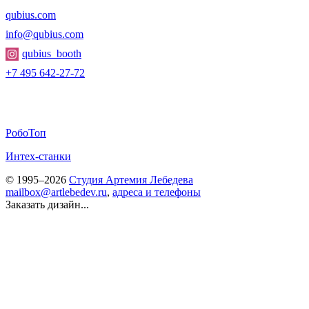
qubius.com
info@qubius.com
qubius_booth
+7 495 642-27-72
РобоТоп
Интех-станки
© 1995–2026
Студия Артемия Лебедева
mailbox@artlebedev.ru
,
адреса и телефоны
Заказать дизайн...