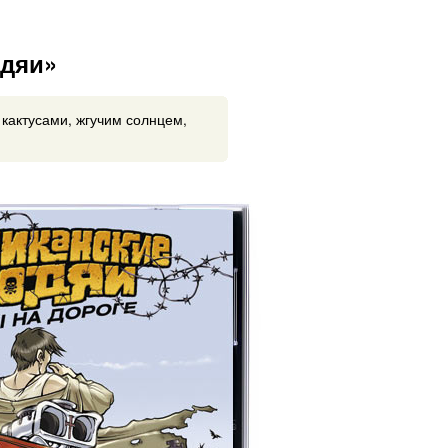
одяи»
кактусами, жгучим солнцем,