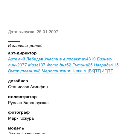
Дата выпуска: 25.01.2007
В главных ролях:
арт-директор
Артемий Лебедев
4310
Участие в проектах
Бизнес-
2077
137
52
25
115
линч
Мозг
Фото дня
Рутина
Награды
42
1
tema.ru
|
ВК
|
ТГ
|
ИГ
|
ТТ
Выступления
Мероприятия
дизайнер
Станислав Акинфин
иллюстратор
Руслан Баранаускас
фотограф
Марк Кожура
модель
Диана Новичихина