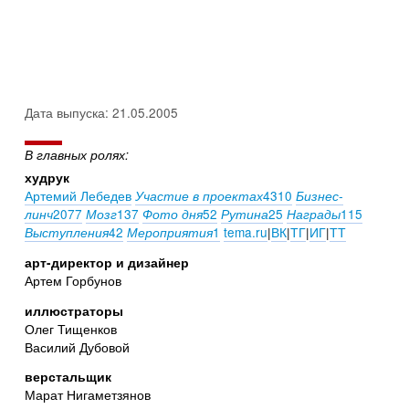
Дата выпуска: 21.05.2005
В главных ролях:
худрук
Артемий Лебедев
4310
Участие в проектах
Бизнес-
2077
137
52
25
115
линч
Мозг
Фото дня
Рутина
Награды
42
1
tema.ru
|
ВК
|
ТГ
|
ИГ
|
ТТ
Выступления
Мероприятия
арт-директор и дизайнер
Артем Горбунов
иллюстраторы
Олег Тищенков
Василий Дубовой
верстальщик
Марат Нигаметзянов