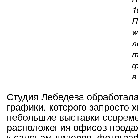
1
П
w
л
т
ф
в
Студия Лебедева обработала
графики, которого запросто х
небольшие выставки совреме
расположения офисов прода
к салонам дилеров, фотогра