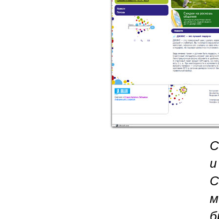
С
и
С
м
б