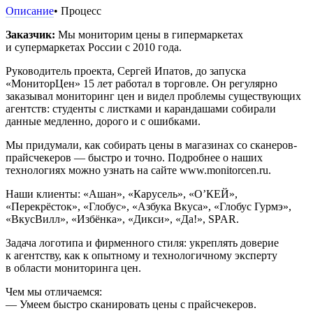
Описание
• Процесс
Заказчик:
Мы мониторим цены в гипермаркетах
и супермаркетах России с 2010 года.
Руководитель проекта, Сергей Ипатов, до запуска
«МониторЦен» 15 лет работал в торговле. Он регулярно
заказывал мониторинг цен и видел проблемы существующих
агентств: студенты с листками и карандашами собирали
данные медленно, дорого и с ошибками.
Мы придумали, как собирать цены в магазинах со сканеров-
прайсчекеров — быстро и точно. Подробнее о наших
технологиях можно узнать на сайте www.monitorcen.ru.
Наши клиенты: «Ашан», «Карусель», «О’КЕЙ»,
«Перекрёсток», «Глобус», «Азбука Вкуса», «Глобус Гурмэ»,
«ВкусВилл», «Избёнка», «Дикси», «Да!», SPAR.
Задача логотипа и фирменного стиля: укреплять доверие
к агентству, как к опытному и технологичному эксперту
в области мониторинга цен.
Чем мы отличаемся:
— Умеем быстро сканировать цены с прайсчекеров.