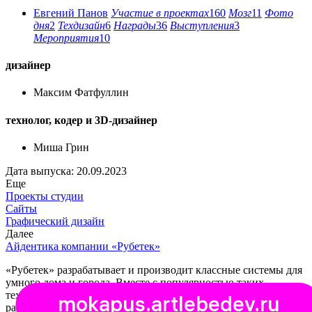
Евгений Панов
Участие в проектах
160
Мозг
11
Фото
дня
2
Техдизайн
6
Награды
36
Выступления
3
Мероприятия
10
дизайнер
Максим Фатфуллин
технолог, кодер и
3D-дизайнер
Миша Грин
Дата выпуска: 20.09.2023
Еще
Проекты студии
Сайты
Графический дизайн
Далее
Айдентика компании «Рубетек»
«Рубетек» разрабатывает и производит классные системы для
умного дома и города. Вместе с популярностью таких
технологий растет и популярность компании — направлений
mokapus.artlebedev.ru
работы становится все больше.