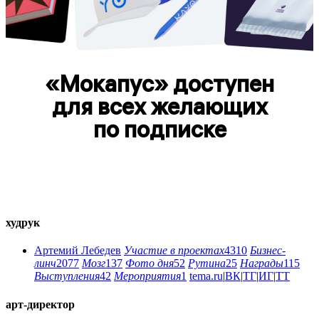
«Мокапус» доступен
для всех желающих
по подписке
худрук
Артемий Лебедев
Участие в проектах
4310
Бизнес-
линч
2077
Мозг
137
Фото дня
52
Рутина
25
Награды
115
Выступления
42
Мероприятия
1
tema.ru
|
ВК
|
ТГ
|
ИГ
|
ТТ
арт-директор