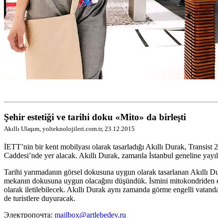
Şehir estetiği ve tarihi doku «Mito» da birleşti
Akıllı Ulaşım, yolteknolojileri.com.tr, 23.12.2015
İETT’nin bir kent mobilyası olarak tasarladığı Akıllı Durak, Transist 2
Caddesi’nde yer alacak. Akıllı Durak, zamanla İstanbul geneline yayı
Tarihi yarımadanın görsel dokusuna uygun olarak tasarlanan Akıllı D
mekanın dokusuna uygun olacağını düşündük. İsmini mitokondriden esi
olarak iletilebilecek. Akıllı Durak aynı zamanda görme engelli vatanda
de turistlere duyuracak.
Электропочта:
mailbox@artlebedev.ru