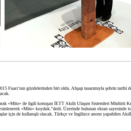
015 Fuarı’nın gözdelerinden biri oldu. Ahşap tasarımıyla şehrin tarihi d
lacak.
urak «Mito» ile ilgili konuşan İETT Akıllı Ulaşım Sistemleri Müdürü K
nlenerek «Mito» koyduk."dedi. Üzerinde bulunan ekran sayesinde isten
şlar için de kullanışlı olacak. Türkçe ve İngilizce anons yapabilen Akıl