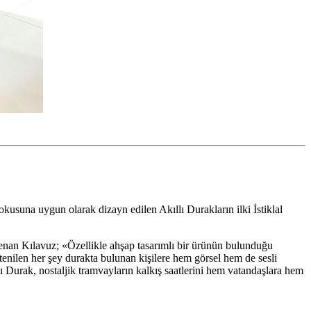
okusuna uygun olarak dizayn edilen Akıllı Durakların ilki İstiklal
enan Kılavuz; «Özellikle ahşap tasarımlı bir ürünün bulunduğu
ilen her şey durakta bulunan kişilere hem görsel hem de sesli
lı Durak, nostaljik tramvayların kalkış saatlerini hem vatandaşlara hem