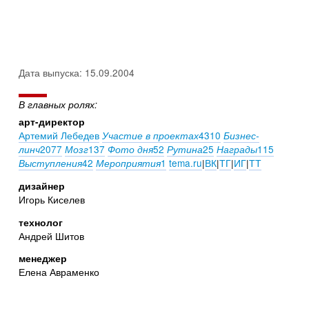
Дата выпуска: 15.09.2004
В главных ролях:
арт-директор
Артемий Лебедев
4310
Участие в проектах
Бизнес-
2077
137
52
25
115
линч
Мозг
Фото дня
Рутина
Награды
42
1
tema.ru
|
ВК
|
ТГ
|
ИГ
|
ТТ
Выступления
Мероприятия
дизайнер
Игорь Киселев
технолог
Андрей Шитов
менеджер
Елена Авраменко