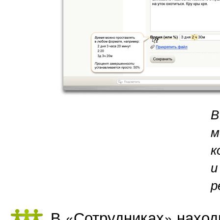
В
м
к
и
р
В «Сотрудниках» наход