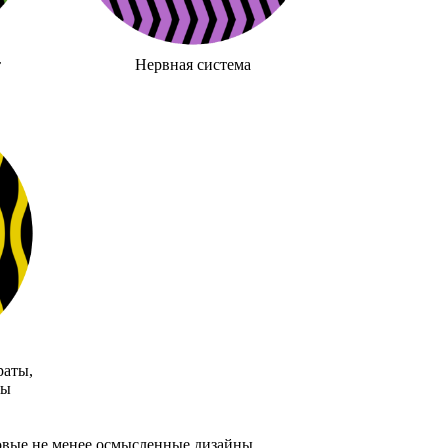
т
Нервная система
раты,
ты
овые не менее осмысленные дизайны.