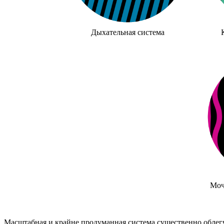
Дыхательная система
Моч
Масштабная и крайне продуманная система существенно облегч