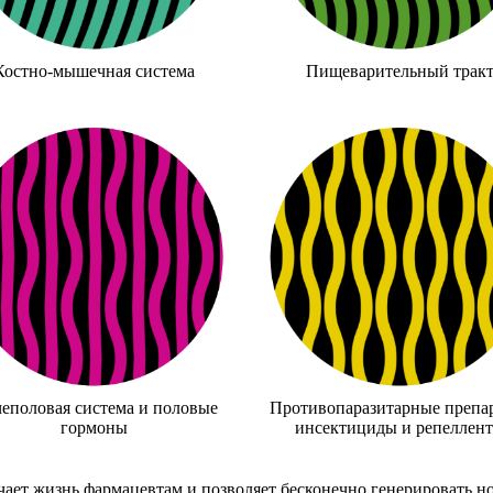
Костно-мышечная система
Пищеварительный трак
еполовая система и половые
Противопаразитарные препа
гормоны
инсектициды и репеллен
ает жизнь фармацевтам и позволяет бесконечно генерировать н