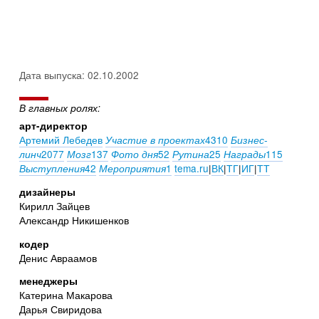
Дата выпуска: 02.10.2002
В главных ролях:
арт-директор
Артемий Лебедев
4310
Участие в проектах
Бизнес-
2077
137
52
25
115
линч
Мозг
Фото дня
Рутина
Награды
42
1
tema.ru
|
ВК
|
ТГ
|
ИГ
|
ТТ
Выступления
Мероприятия
дизайнеры
Кирилл Зайцев
Александр Никишенков
кодер
Денис Авраамов
менеджеры
Катерина Макарова
Дарья Свиридова