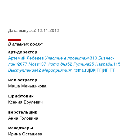
Дата выпуска: 12.11.2012
В главных ролях:
арт-директор
Артемий Лебедев
4310
Участие в проектах
Бизнес-
2077
137
52
25
115
линч
Мозг
Фото дня
Рутина
Награды
42
1
tema.ru
|
ВК
|
ТГ
|
ИГ
|
ТТ
Выступления
Мероприятия
иллюстратор
Маша Меньшикова
шрифтовик
Ксения Ерулевич
верстальщик
Анна Головина
менеджеры
Ирина Осташева