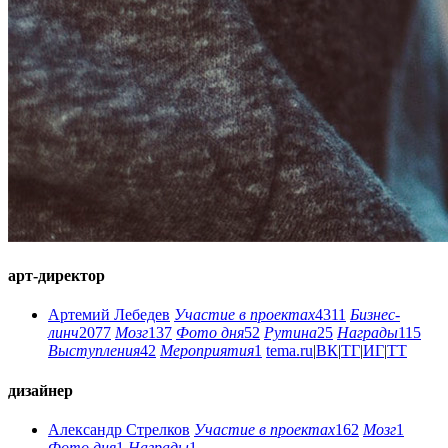
арт-директор
Артемий Лебедев
Участие в проектах
4311
Бизнес-
линч
2077
Мозг
137
Фото дня
52
Рутина
25
Награды
115
Выступления
42
Мероприятия
1
tema.ru
|
ВК
|
ТГ
|
ИГ
|
ТТ
дизайнер
Александр Стрелков
Участие в проектах
162
Мозг
1
Фото дня
1
Награды
1