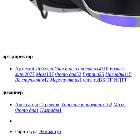
арт-директор
Артемий Лебедев
Участие в проектах
4310
Бизнес-
линч
2077
Мозг
137
Фото дня
52
Рутина
25
Награды
115
Выступления
42
Мероприятия
1
tema.ru
|
ВК
|
ТГ
|
ИГ
|
ТТ
дизайнер
Александр Стрелков
Участие в проектах
162
Мозг
1
Фото дня
1
Награды
1
Гарнитура
Экибастуз