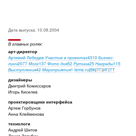
Дата выпуска: 10.08.2004
В главных ролях:
арт-директор
Артемий Лебедев
4310
Участие в проектах
Бизнес-
2077
137
52
25
115
линч
Мозг
Фото дня
Рутина
Награды
42
1
tema.ru
|
ВК
|
ТГ
|
ИГ
|
ТТ
Выступления
Мероприятия
дизайнеры
Дмитрий Комиссаров
Игорь Киселев
проектировщики интерфейса
Артем Горбунов
Анна Клейменова
технологи
Андрей Шитов
Денис Зарубин