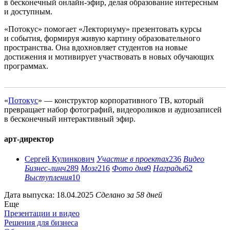
в бесконечный онлайн-эфир, делая образование интересным
и доступным.
«Потокус» помогает «Лекториуму» презентовать курсы
и события, формируя живую картину образовательного
пространства. Она вдохновляет студентов на новые
достижения и мотивирует участвовать в новых обучающих
программах.
«
Потокус
» — конструктор корпоративного ТВ, который
превращает набор фотографий, видеороликов и аудиозаписей
в бесконечный интерактивный эфир.
арт-директор
Сергей Кулинкович
Участие в проектах
236
Видео
Бизнес-линч
289
Мозг
216
Фото дня
9
Награды
62
Выступления
10
Дата выпуска: 18.04.2025
Сделано за 58 дней
Еще
Презентации и видео
Решения для бизнеса