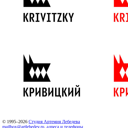
© 1995–2026
Студия Артемия Лебедева
mailbox@artlebedev.ru
,
адреса и телефоны